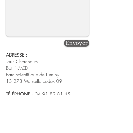
Envoyer
ADRESSE
:
Tous Chercheurs
Bat INMED
Parc scientifique de Luminy
13 273 Marseille cedex 09
TÉLÉPHONE
:
04 91 82 81 45
TÉLÉCOPIE
:
04 91 82 81 01
Site réalisé en collaboration
avec les étudiants de l'École